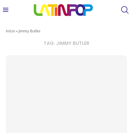
Início
»
Jimmy Butler
TAG:
JIMMY BUTLER