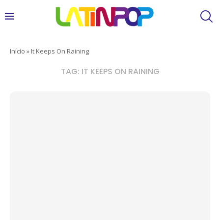
Início
»
It Keeps On Raining
TAG:
IT KEEPS ON RAINING