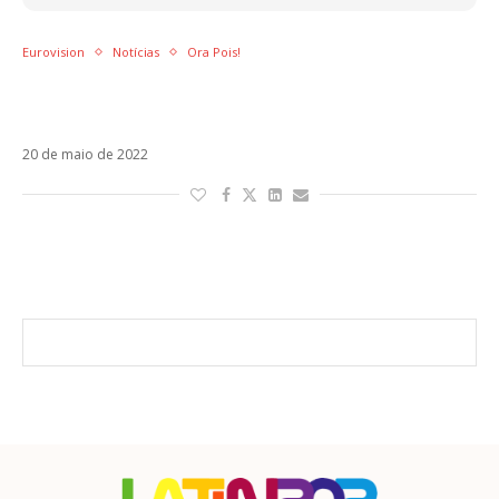
Eurovision
Notícias
Ora Pois!
Nona colocada no Eurovision, Maro estreia o
EP It Keeps On Raining
20 de maio de 2022