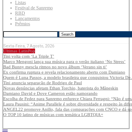
Listas
Festival de Sanremo
RBD
Lançamentos
Prêmios
Search
Sexta-Feira, 7 Agosto, 2026
Últimas LatinPop
Tini volta com ‘La Triple T’
Marco Mengoni lança sua música para o verão italiano ‘No Stress’
Bad Bunny mescla ritmos no novo álbum ‘Verano sin ti’
Ex confirma ruptura e revela relacionamento aberto com Damiano
Quem é Luna Passos, a modelo brasileira que conquistou Victoria De.
Tini anuncia separação de Rodrigo de Paul
Novas denúncias afetam Ethan Torchio, baterista do Måneskin
Damiano David e Dove Cameron estão namorando
Escolha de Fedez para Sanremo enfurece Chiara Ferragni: “Não é uma
Laura Pausini: “Anime Parallele é sobre diversidade e respeito às dife
ANGEL22 promove Anillo, fala das comparações com CNCO e dá spoi
O TOP 10 latino de músicas com temática LGBTQIA+