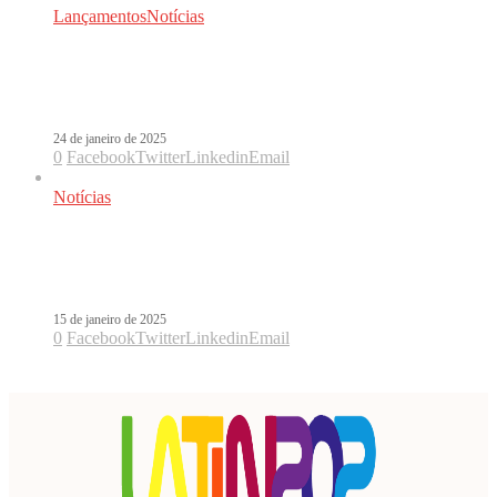
Lançamentos
Notícias
Alejandro Sanz lança Hoy No Me
Siento Bien com Grupo Frontera
24 de janeiro de 2025
0
Facebook
Twitter
Linkedin
Email
Notícias
Alejandro Sanz vai lançar parceria
com Grupo Frontera
15 de janeiro de 2025
0
Facebook
Twitter
Linkedin
Email