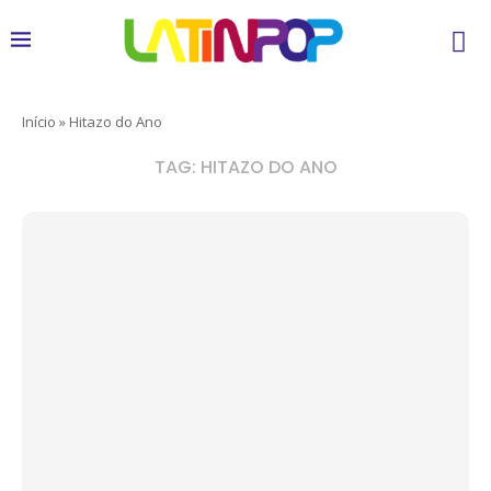
Início
»
Hitazo do Ano
TAG:
HITAZO DO ANO