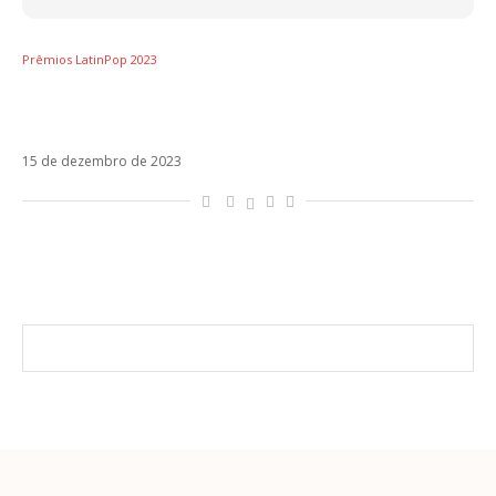
Prêmios LatinPop 2023
Prêmios LatinPop 2023 – Hitazo do Ano – Ella
Baila Sola (Eslabón Armado e Peso Pluma)
15 de dezembro de 2023