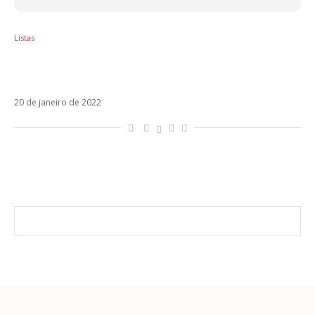
Listas
3 coisas que esgotaram mais rápido do que
os ingressos para o show do Harry Styles
20 de janeiro de 2022