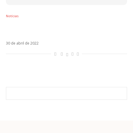
Notícias
Ouça Cuando Te Vuelva A Ver, novo single
do Sin Bandera
30 de abril de 2022