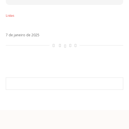
Listas
10 álbuns que completam 20 anos em 2025
7 de janeiro de 2025