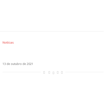
Notícias
E Girl From Rio? Anitta anuncia single com
Saweetie: Faking Love!
13 de outubro de 2021