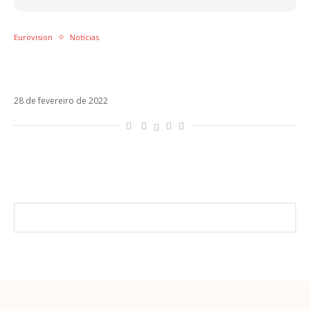
Eurovision
Notícias
Jamala, última vencedora ucraniana do
Eurovision, mostra fuga para a Romênia
28 de fevereiro de 2022