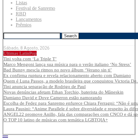
Listas
Festival de Sanremo
RBD
Lançamentos
Prêmios
Search
Sábado, 8 Agosto, 2026
Últimas LatinPop
Tini volta com ‘La Triple T’
Marco Mengoni lança sua música para o verão italiano ‘No Stress’
Bad Bunny mescla ritmos no novo álbum ‘Verano sin ti’
Ex confirma ruptura e revela relacionamento aberto com Damiano
Quem é Luna Passos, a modelo brasileira que conquistou Victoria De.
Tini anuncia separação de Rodrigo de Paul
Novas denúncias afetam Ethan Torchio, baterista do Måneskin
Damiano David e Dove Cameron estão namorando
Escolha de Fedez para Sanremo enfurece Chiara Ferragni: “Não é uma
Laura Pausini: “Anime Parallele é sobre diversidade e respeito às dife
ANGEL22 promove Anillo, fala das comparações com CNCO e dá spoi
O TOP 10 latino de músicas com temática LGBTQIA+