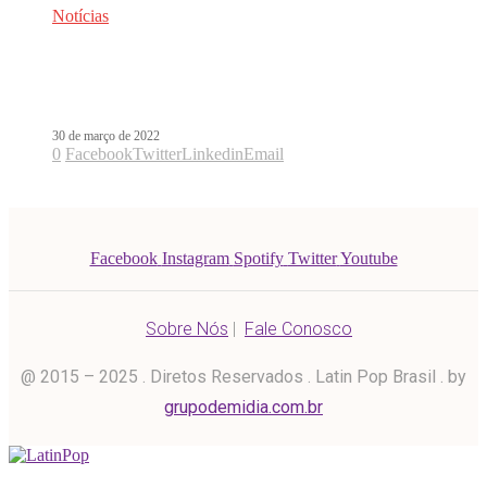
Notícias
Enrique Iglesias estreia música
inédita para novela da Televisa
30 de março de 2022
0
Facebook
Twitter
Linkedin
Email
Facebook
Instagram
Spotify
Twitter
Youtube
Sobre Nós
|
Fale Conosco
@ 2015 – 2025 . Diretos Reservados . Latin Pop Brasil . by
grupodemidia.com.br