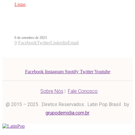
Listas
Dia do Sexo – 7 músicas latinas pra lá
de calientes
6 de setembro de 2023
0
Facebook
Twitter
Linkedin
Email
Facebook
Instagram
Spotify
Twitter
Youtube
Sobre Nós
|
Fale Conosco
@ 2015 – 2025 . Diretos Reservados . Latin Pop Brasil . by
grupodemidia.com.br