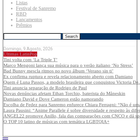
Listas
Festival de Sanremo
RBD
Lançamentos
Prêmios
Search
Domingo, 9 Agosto, 2026
Últimas LatinPop
Tini volta com ‘La Triple T’
Marco Mengoni lança sua música para o verão italiano ‘No Stress’
Bad Bunny mescla ritmos no novo álbum ‘Verano sin ti’
Ex confirma ruptura e revela relacionamento aberto com Damiano
Quem é Luna Passos, a modelo brasileira que conquistou Victoria De.
Tini anuncia separação de Rodrigo de Paul
Novas denúncias afetam Ethan Torchio, baterista do Måneskin
Damiano David e Dove Cameron estão namorando
Escolha de Fedez para Sanremo enfurece Chiara Ferragni: “Não é uma
Laura Pausini: “Anime Parallele é sobre diversidade e respeito às dife
ANGEL22 promove Anillo, fala das comparações com CNCO e dá spoi
O TOP 10 latino de músicas com temática LGBTQIA+