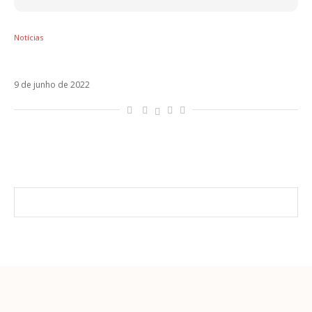
Notícias
Daniel Drexler estreia En Esta Cama. Veja!
9 de junho de 2022