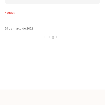
Notícias
En El Coche é o novo single da Aitana
29 de março de 2022