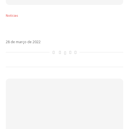
Notícias
Billie Eilish tira de Sebastián Yatra o sonho do
Oscar
28 de março de 2022