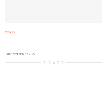
Notícias
Sebastián Yatra está indicado ao Oscar
2022
9 de fevereiro de 2022