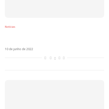
Notícias
Camilo anuncia NASA, colaboração inédita
com Alejandro Sanz
10 de junho de 2022