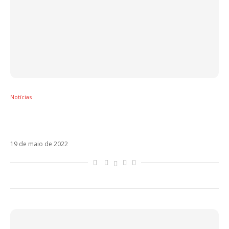
Notícias
Com imagens de Índigo no clipe, Camilo
lança Pegao
19 de maio de 2022