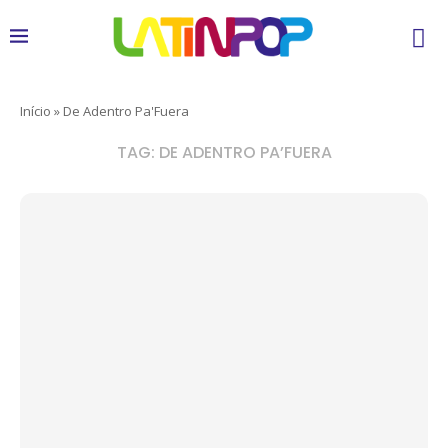
Início
»
De Adentro Pa'Fuera
TAG:
DE ADENTRO PA’FUERA