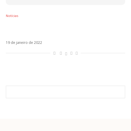
Notícias
Omar Apollo vai lançar novo single,
Invincible, em fevereiro
19 de janeiro de 2022