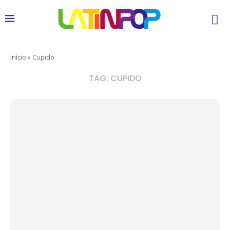
Início
»
Cupido
TAG:
CUPIDO