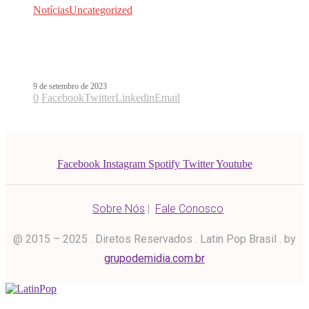
Notícias
Uncategorized
OFICIAL: Jão gravou duas músicas
com Danna Paola
9 de setembro de 2023
0
Facebook
Twitter
Linkedin
Email
Facebook
Instagram
Spotify
Twitter
Youtube
Sobre Nós
|
Fale Conosco
@ 2015 – 2025 . Diretos Reservados . Latin Pop Brasil . by
grupodemidia.com.br