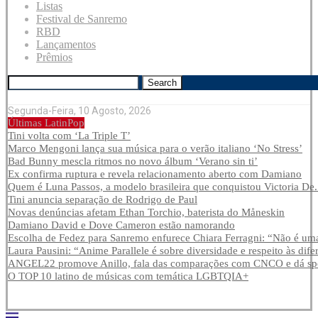
Listas
Festival de Sanremo
RBD
Lançamentos
Prêmios
Search
Segunda-Feira, 10 Agosto, 2026
Últimas LatinPop
Tini volta com ‘La Triple T’
Marco Mengoni lança sua música para o verão italiano ‘No Stress’
Bad Bunny mescla ritmos no novo álbum ‘Verano sin ti’
Ex confirma ruptura e revela relacionamento aberto com Damiano
Quem é Luna Passos, a modelo brasileira que conquistou Victoria De.
Tini anuncia separação de Rodrigo de Paul
Novas denúncias afetam Ethan Torchio, baterista do Måneskin
Damiano David e Dove Cameron estão namorando
Escolha de Fedez para Sanremo enfurece Chiara Ferragni: “Não é uma
Laura Pausini: “Anime Parallele é sobre diversidade e respeito às dife
ANGEL22 promove Anillo, fala das comparações com CNCO e dá spoi
O TOP 10 latino de músicas com temática LGBTQIA+