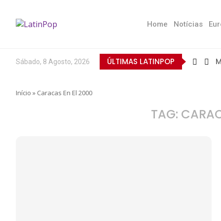
Home
Notícias
Eur
ÚLTIMAS LATINPOP
M
Sábado, 8 Agosto, 2026
B
E
Q
T
N
D
E
L
A
O
Início
»
Caracas En El 2000
TAG:
CARAC