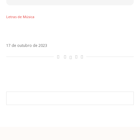
Letras de Música
Letra de Lágrimas, a parceria de Big One, Tini
e BM
17 de outubro de 2023