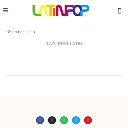
Início
»
Best Latin
TAG:
BEST LATIN