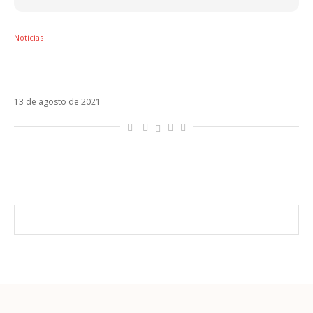
Notícias
Carlos Vives lança Besos En Cualquier
Horario com a filha Lucy e Mau y Ricky
13 de agosto de 2021