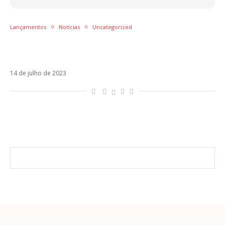
Lançamentos
Notícias
Uncategorized
Karol G, Tiago PZK e Residente: a semana de
lançamentos latinos
14 de julho de 2023