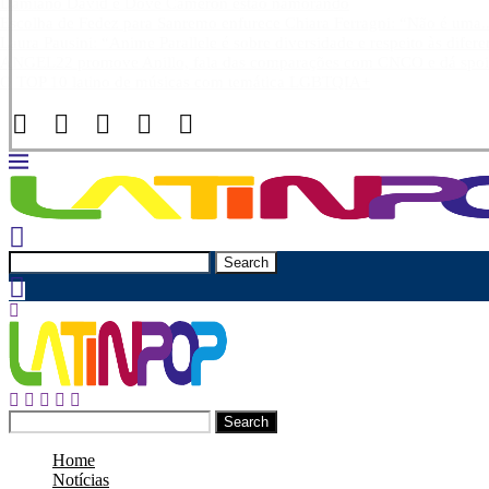
Damiano David e Dove Cameron estão namorando
Escolha de Fedez para Sanremo enfurece Chiara Ferragni: “Não é uma..
Laura Pausini: “Anime Parallele é sobre diversidade e respeito às difer
ANGEL22 promove Anillo, fala das comparações com CNCO e dá spoile
O TOP 10 latino de músicas com temática LGBTQIA+
Search
Search
Home
Notícias