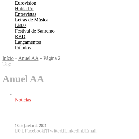
Eurovision
Habla Pri
Entrevistas
Letras de Música
Listas
Festival de Sanremo
RBD
Lançamentos
Prêmios
Início
»
Anuel AA
»
Página 2
Tag:
Anuel AA
Notícias
Ozuna e Anuel AA vão lançar o álbum 
18 de janeiro de 2021
0
Facebook
Twitter
Linkedin
Email