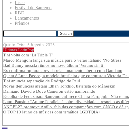
Listas
Festival de Sanremo
RBD
Lançamentos
Prêmios
Search
Quinta-Feira, 6 Agosto, 2026
Últimas LatinPop
Tini volta com ‘La Triple T’
Marco Mengoni lança sua música para o verão italiano ‘No Stress’
Bad Bunny mescla ritmos no novo álbum ‘Verano sin ti’
Ex confirma ruptura e revela relacionamento aberto com Damiano
Quem é Luna Passos, a modelo brasileira que conquistou Victoria De.
Tini anuncia separação de Rodrigo de Paul
Novas denúncias afetam Ethan Torchio, baterista do Måneskin
Damiano David e Dove Cameron estão namorando
Escolha de Fedez para Sanremo enfurece Chiara Ferragni: “Não é uma
Laura Pausini: “Anime Parallele é sobre diversidade e respeito às dife
ANGEL22 promove Anillo, fala das comparações com CNCO e dá spoi
O TOP 10 latino de músicas com temática LGBTQIA+