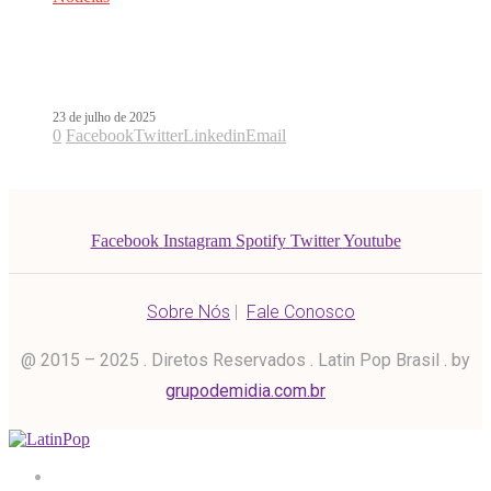
Paty Cantú estreia como atriz em
20.000 Léguas Submarinas
23 de julho de 2025
0
Facebook
Twitter
Linkedin
Email
Facebook
Instagram
Spotify
Twitter
Youtube
Sobre Nós
|
Fale Conosco
@ 2015 – 2025 . Diretos Reservados . Latin Pop Brasil . by
grupodemidia.com.br
Home