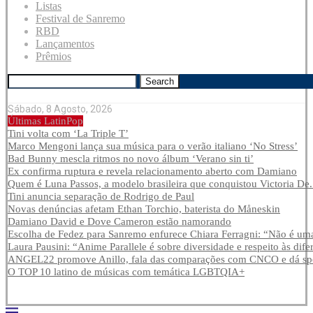
Listas
Festival de Sanremo
RBD
Lançamentos
Prêmios
Search
Sábado, 8 Agosto, 2026
Últimas LatinPop
Tini volta com ‘La Triple T’
Marco Mengoni lança sua música para o verão italiano ‘No Stress’
Bad Bunny mescla ritmos no novo álbum ‘Verano sin ti’
Ex confirma ruptura e revela relacionamento aberto com Damiano
Quem é Luna Passos, a modelo brasileira que conquistou Victoria De.
Tini anuncia separação de Rodrigo de Paul
Novas denúncias afetam Ethan Torchio, baterista do Måneskin
Damiano David e Dove Cameron estão namorando
Escolha de Fedez para Sanremo enfurece Chiara Ferragni: “Não é uma
Laura Pausini: “Anime Parallele é sobre diversidade e respeito às dife
ANGEL22 promove Anillo, fala das comparações com CNCO e dá spoi
O TOP 10 latino de músicas com temática LGBTQIA+