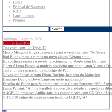
Listas
Festival de Sanremo
RBD
Lançamentos
Prêmios
Search
Domingo, 9 Agosto, 2026
Últimas LatinPop
Tini volta com ‘La Triple T’
Marco Mengoni lança sua música para o verão italiano ‘No Stress’
Bad Bunny mescla ritmos no novo álbum ‘Verano sin ti’
Ex confirma ruptura e revela relacionamento aberto com Damiano
Quem é Luna Passos, a modelo brasileira que conquistou Victoria De.
Tini anuncia separação de Rodrigo de Paul
Novas denúncias afetam Ethan Torchio, baterista do Måneskin
Damiano David e Dove Cameron estão namorando
Escolha de Fedez para Sanremo enfurece Chiara Ferragni: “Não é uma
Laura Pausini: “Anime Parallele é sobre diversidade e respeito às dife
ANGEL22 promove Anillo, fala das comparações com CNCO e dá spoi
O TOP 10 latino de músicas com temática LGBTQIA+