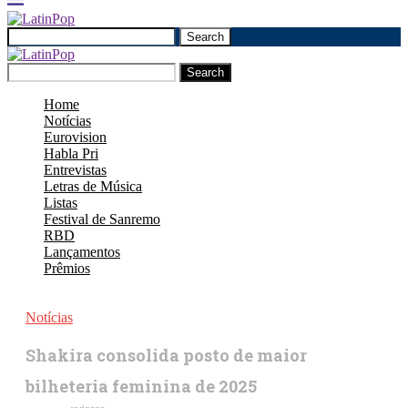
Search
Search
Home
Notícias
Eurovision
Habla Pri
Entrevistas
Letras de Música
Listas
Festival de Sanremo
RBD
Lançamentos
Prêmios
Notícias
Shakira consolida posto de maior
bilheteria feminina de 2025