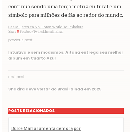
continua sendo uma força motriz cultural e um
símbolo para milhões de fãs ao redor do mundo.
Las Mujeres Ya No Lloran World Tour
Shakira
Share
0
Facebook
Twitter
Linkedin
Email
previous post
Intuitiva e sem modismos, Aitana entrega seu melhor
álbum em Cuarto Azul
next post
Shakira deve voltar ao Brasil ainda em 2025
POSTS RELACIONADOS
Dulce María lamenta demora por