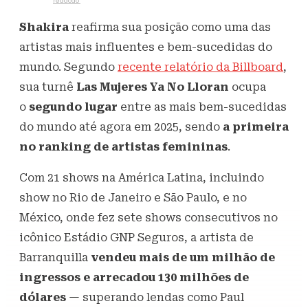
Escrito por
redacao
2 de junho de 2025
455
Visualizações
Shakira
reafirma sua posição como uma das
artistas mais influentes e bem-sucedidas do
mundo. Segundo
recente relatório da Billboard
,
sua turnê
Las Mujeres Ya No Lloran
ocupa
o
segundo lugar
entre as mais bem-sucedidas
do mundo até agora em 2025, sendo
a primeira
no ranking de artistas femininas
.
Com 21 shows na América Latina, incluindo
show no Rio de Janeiro e São Paulo, e no
México, onde fez sete shows consecutivos no
icônico Estádio GNP Seguros, a artista de
Barranquilla
vendeu mais de um milhão de
ingressos e arrecadou 130 milhões de
dólares
— superando lendas como Paul