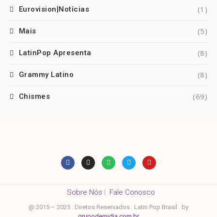
(1)
Eurovision|Notícias
(5)
Mais
(8)
LatinPop Apresenta
(8)
Grammy Latino
(69)
Chismes
Sobre Nós
|
Fale Conosco
@ 2015 – 2025 . Diretos Reservados . Latin Pop Brasil . by
grupodemidia.com.br