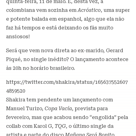
quinta-feira, 11 de maio. E, desta vez, a
colombiana vem sozinha em
Acróstico
, uma super
e potente balada em espanhol, algo que ela não
faz há tempos e está deixando os fãs muito
ansiosos!
Será que vem nova direta ao ex-marido, Gerard
Piqué, no single inédito? O lançamento acontece
às 20h no horário brasileiro.
https://twitter.com/shakira/status/165637552607
4859520
Shakira tem pendente um lançamento com
Manuel Turizo,
Copa Vacía
, prevista para
fevereiro, mas que acabou sendo “engolida” pela
collab com Karol G,
TQG
, o último single da
artista e parte do disco
Mañana Será Bonit
o.