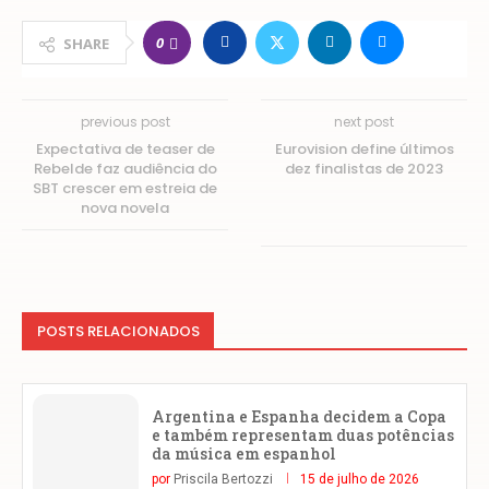
0
SHARE
previous post
next post
Expectativa de teaser de
Eurovision define últimos
Rebelde faz audiência do
dez finalistas de 2023
SBT crescer em estreia de
nova novela
POSTS RELACIONADOS
Argentina e Espanha decidem a Copa
e também representam duas potências
da música em espanhol
por
Priscila Bertozzi
15 de julho de 2026