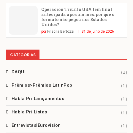
Operación Triunfo USA tem final
antecipada após um mês: por que o
formato não pegou nos Estados
Unidos?
por
Priscila Bertozzi
31 de julho de 2026
CATEGORIAS
(2)
DAQUI
(1)
Prêmios>Prêmios LatinPop
(1)
Habla Pri|Lançamentos
(1)
Habla Pri|Listas
(1)
Entrevistas|Eurovision