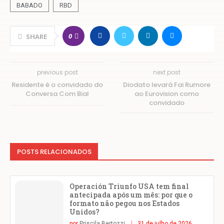
BABADO
RBD
0
SHARE
previous post
next post
Residente é o convidado do
Diodato levará Fai Rumore
Conversa Com Bial
ao Eurovision como
convidado
POSTS RELACIONADOS
Operación Triunfo USA tem final
antecipada após um mês: por que o
formato não pegou nos Estados
Unidos?
por
Priscila Bertozzi
31 de julho de 2026