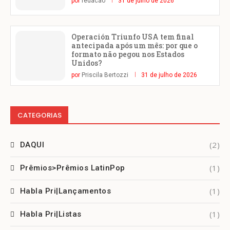
por
redacao
31 de julho de 2026
Operación Triunfo USA tem final
antecipada após um mês: por que o
formato não pegou nos Estados
Unidos?
por
Priscila Bertozzi
31 de julho de 2026
CATEGORIAS
(2)
DAQUI
(1)
Prêmios>Prêmios LatinPop
(1)
Habla Pri|Lançamentos
(1)
Habla Pri|Listas