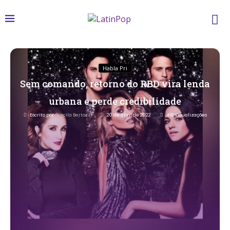
Habla Pri
Sem comando, retorno do RBD vira lenda
urbana e perde credibilidade
Escrito por
Priscila Bertozzi
20 de abril de 2022
418
Visualizações