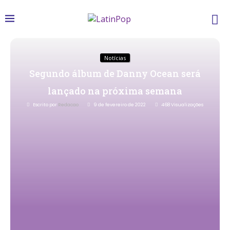
Notícias
Segundo álbum de Danny Ocean será
lançado na próxima semana
Escrito por
Redacao
9 de fevereiro de 2022
468
Visualizações