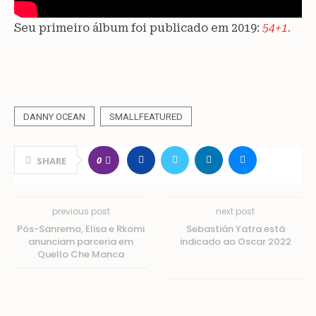
Seu primeiro álbum foi publicado em 2019:
54+1.
DANNY OCEAN
SMALLFEATURED
0
SHARE
previous post
next post
Pós-Sanremo, Elisa e Rkomi
Sebastián Yatra está
anunciam parceria em
indicado ao Oscar 2022
Quello Che Manca