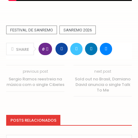
FESTIVAL DE SANREMO
SANREMO 2026
0
SHARE
previous post
next post
Sergio Ramos reestreia na
Sold out no Brasil, Damiano
música com o single Cibeles
David anuncia o single Talk
To Me
POSTS RELACIONADOS