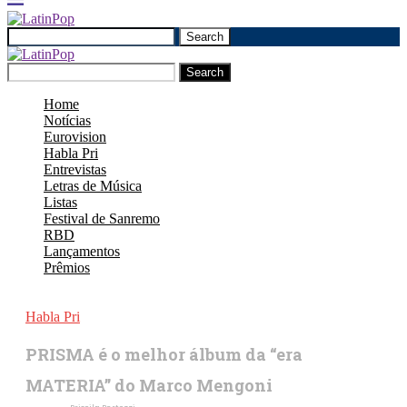
Search
Search
Home
Notícias
Eurovision
Habla Pri
Entrevistas
Letras de Música
Listas
Festival de Sanremo
RBD
Lançamentos
Prêmios
Habla Pri
PRISMA é o melhor álbum da “era
MATERIA” do Marco Mengoni