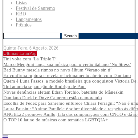
Listas
Festival de Sanremo
RBD
Lançamentos
Prêmios
Search
Quinta-Feira, 6 Agosto, 2026
Últimas LatinPop
Tini volta com ‘La Triple T’
Marco Mengoni lança sua música para o verão italiano ‘No Stress’
Bad Bunny mescla ritmos no novo álbum ‘Verano sin ti’
Ex confirma ruptura e revela relacionamento aberto com Damiano
Quem é Luna Passos, a modelo brasileira que conquistou Victoria De.
Tini anuncia separação de Rodrigo de Paul
Novas denúncias afetam Ethan Torchio, baterista do Måneskin
Damiano David e Dove Cameron estão namorando
Escolha de Fedez para Sanremo enfurece Chiara Ferragni: “Não é uma
Laura Pausini: “Anime Parallele é sobre diversidade e respeito às dife
ANGEL22 promove Anillo, fala das comparações com CNCO e dá spoi
O TOP 10 latino de músicas com temática LGBTQIA+