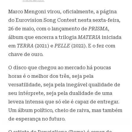
Escrito por
Priscila Bertozzi
26 de maio de 2023
1,2K
Visualizações
Marco Mengoni virou, oficialmente, a página
do Eurovision Song Contest nesta sexta-feira,
26 de maio, com o lançamento de
PRISMA
,
álbum que encerra a trilogia
MATERIA
iniciada
em
TERRA
(2021) e
PELLE
(2022). E o fez com
chave de ouro.
O disco que chegou ao mercado há poucas
horas é o melhor dos três, seja pela
versatilidade, seja pela inegável qualidade de
seu intérprete, seja pela dualidade de uma
leveza intensa que só ele é capaz de entregar.
Um álbum político, cheio de raiva, mas também
de esperança no futuro.