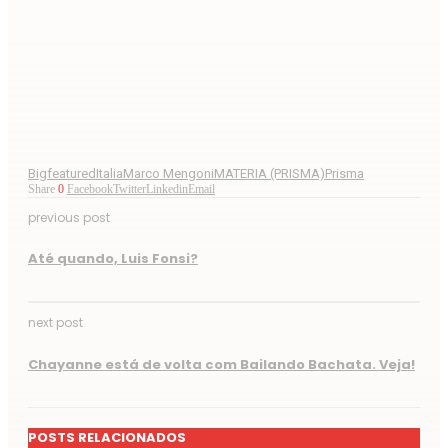
Bigfeatured
Italia
Marco Mengoni
MATERIA (PRISMA)
Prisma
Share
0
Facebook
Twitter
Linkedin
Email
previous post
Até quando, Luis Fonsi?
next post
Chayanne está de volta com Bailando Bachata. Veja!
POSTS RELACIONADOS