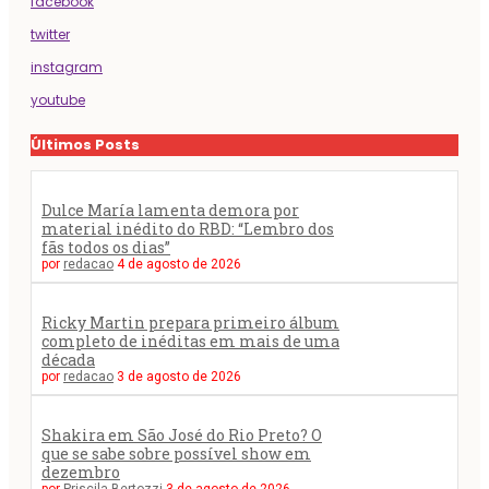
facebook
twitter
instagram
youtube
Últimos Posts
Dulce María lamenta demora por
material inédito do RBD: “Lembro dos
fãs todos os dias”
por
redacao
4 de agosto de 2026
Ricky Martin prepara primeiro álbum
completo de inéditas em mais de uma
década
por
redacao
3 de agosto de 2026
Shakira em São José do Rio Preto? O
que se sabe sobre possível show em
dezembro
por
Priscila Bertozzi
3 de agosto de 2026