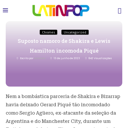
Chismes
Uncategorized
Suposto namoro de Shakira e Lewis
Hamilton incomoda Piqué
Escrito por
Redacao
13 de junho de 2023
842
Visualizações
Nem a bombástica parceria de Shakira e Bizarrap
havia deixado Gerard Piqué tão incomodado
como Sergio Agüero, ex-atacante da seleção da
Argentina e do Manchester City, durante um