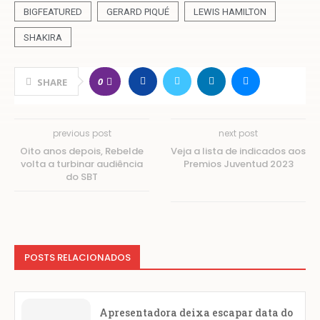
BIGFEATURED
GERARD PIQUÉ
LEWIS HAMILTON
SHAKIRA
0
SHARE
previous post
next post
Oito anos depois, Rebelde
Veja a lista de indicados aos
volta a turbinar audiência
Premios Juventud 2023
do SBT
POSTS RELACIONADOS
Apresentadora deixa escapar data do