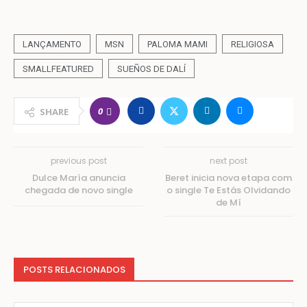
LANÇAMENTO
MSN
PALOMA MAMI
RELIGIOSA
SMALLFEATURED
SUEÑOS DE DALÍ
0
SHARE
previous post
next post
Dulce María anuncia
Beret inicia nova etapa com
chegada de novo single
o single Te Estás Olvidando
de Mí
POSTS RELACIONADOS