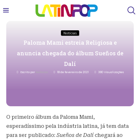
Notícias
Paloma Mami estreia Religiosa e
anuncia chegada do álbum Sueños de
Dalí
Escrito por
Redacao
18 de fevereiro de 2021
380
Visualizações
O primeiro álbum da Paloma Mami,
esperadíssimo pela indústria latina, já tem data
para ser publicado:
Sueños de Dalí
chegará ao