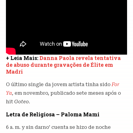
+ Leia Mais:
Danna Paola revela tentativa
de abuso durante gravações de Élite em
Madri
O último single da jovem artista tinha sido
For
Ya
, em novembro, publicado sete meses após o
hit
Goteo
.
Letra de Religiosa – Paloma Mami
6 a. m. y sin darno’ cuenta se hizo de noche