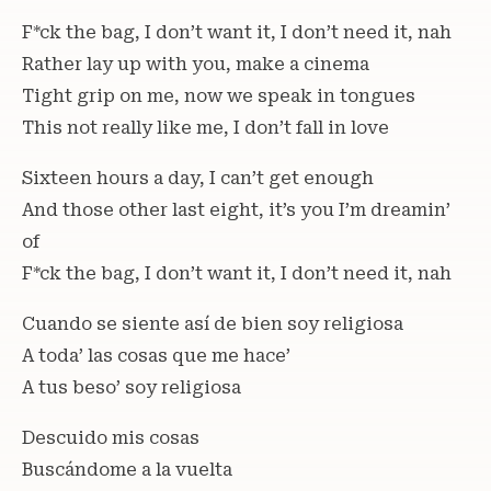
F*ck the bag, I don’t want it, I don’t need it, nah
Rather lay up with you, make a cinema
Tight grip on me, now we speak in tongues
This not really like me, I don’t fall in love
Sixteen hours a day, I can’t get enough
And those other last eight, it’s you I’m dreamin’
of
F*ck the bag, I don’t want it, I don’t need it, nah
Cuando se siente así de bien soy religiosa
A toda’ las cosas que me hace’
A tus beso’ soy religiosa
Descuido mis cosas
Buscándome a la vuelta