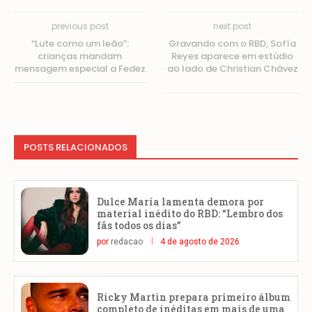
previous post
next post
“Lute como um leão”:
Gravando com o RBD, Sofía
crianças mandam
Reyes aparece em estúdio
mensagem especial a Fedez
ao lado de Christian Chávez
POSTS RELACIONADOS
Dulce María lamenta demora por
material inédito do RBD: “Lembro dos
fãs todos os dias”
por
redacao
4 de agosto de 2026
Ricky Martin prepara primeiro álbum
completo de inéditas em mais de uma