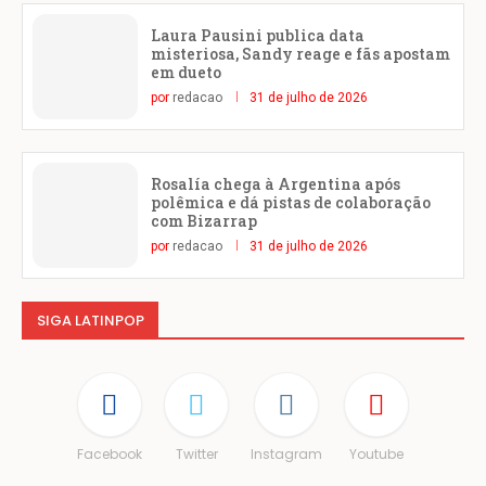
Laura Pausini publica data
misteriosa, Sandy reage e fãs apostam
em dueto
por
redacao
31 de julho de 2026
Rosalía chega à Argentina após
polêmica e dá pistas de colaboração
com Bizarrap
por
redacao
31 de julho de 2026
SIGA LATINPOP
Facebook
Twitter
Instagram
Youtube