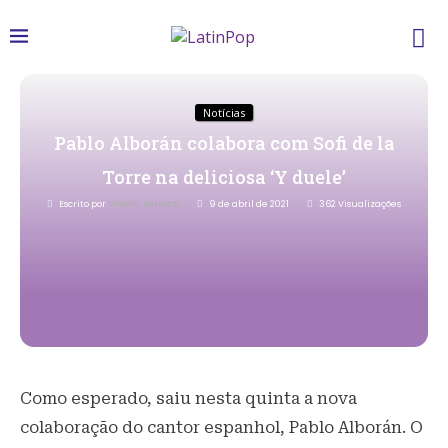
Notícias
Pablo Alborán colabora com Sofi de la
Torre na deliciosa ‘Y duele’
Escrito por
Priscila Bertozzi
9 de abril de 2021
362
Visualizações
Como esperado, saiu nesta quinta a nova
colaboração do cantor espanhol, Pablo Alborán. O