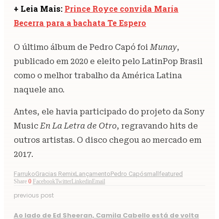
+ Leia Mais:
Prince Royce convida María
Becerra para a bachata Te Espero
O último álbum de Pedro Capó foi
Munay
,
publicado em 2020 e eleito pelo LatinPop Brasil
como o melhor trabalho da América Latina
naquele ano.
Antes, ele havia participado do projeto da Sony
Music
En La Letra de Otro
, regravando hits de
outros artistas. O disco chegou ao mercado em
2017.
Farruko
Gracias Remix
Lançamento
Pedro Capó
smallfeatured
Share
0
Facebook
Twitter
Linkedin
Email
previous post
Ao lado de Ed Sheeran, Camila Cabello está de volta