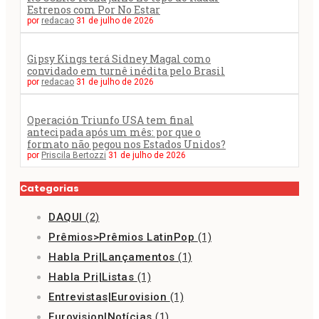
Estrenos com Por No Estar
por
redacao
31 de julho de 2026
Gipsy Kings terá Sidney Magal como
convidado em turnê inédita pelo Brasil
por
redacao
31 de julho de 2026
Operación Triunfo USA tem final
antecipada após um mês: por que o
formato não pegou nos Estados Unidos?
por
Priscila Bertozzi
31 de julho de 2026
Categorias
DAQUI
(2)
Prêmios>Prêmios LatinPop
(1)
Habla Pri|Lançamentos
(1)
Habla Pri|Listas
(1)
Entrevistas|Eurovision
(1)
Eurovision|Notícias
(1)