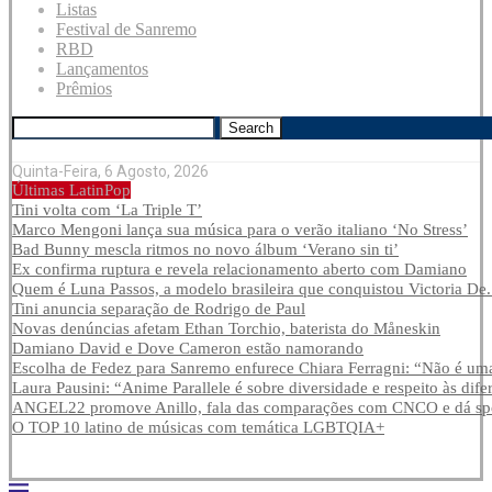
Listas
Festival de Sanremo
RBD
Lançamentos
Prêmios
Search
Quinta-Feira, 6 Agosto, 2026
Últimas LatinPop
Tini volta com ‘La Triple T’
Marco Mengoni lança sua música para o verão italiano ‘No Stress’
Bad Bunny mescla ritmos no novo álbum ‘Verano sin ti’
Ex confirma ruptura e revela relacionamento aberto com Damiano
Quem é Luna Passos, a modelo brasileira que conquistou Victoria De.
Tini anuncia separação de Rodrigo de Paul
Novas denúncias afetam Ethan Torchio, baterista do Måneskin
Damiano David e Dove Cameron estão namorando
Escolha de Fedez para Sanremo enfurece Chiara Ferragni: “Não é uma
Laura Pausini: “Anime Parallele é sobre diversidade e respeito às dife
ANGEL22 promove Anillo, fala das comparações com CNCO e dá spoi
O TOP 10 latino de músicas com temática LGBTQIA+