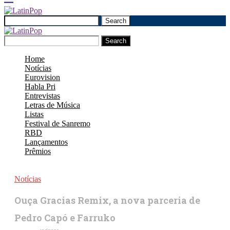
Search
Search
Home
Notícias
Eurovision
Habla Pri
Entrevistas
Letras de Música
Listas
Festival de Sanremo
RBD
Lançamentos
Prêmios
Notícias
Ouça Gracias Remix, a nova parceria de
Pedro Capó e Farruko