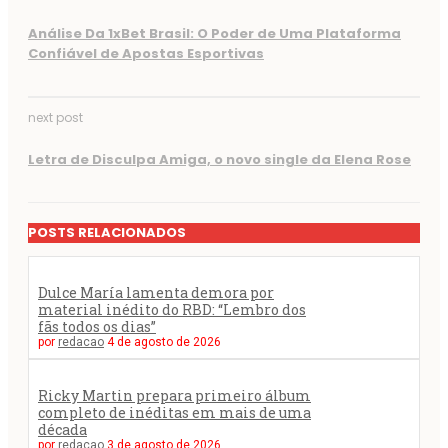
Análise Da 1xBet Brasil: O Poder de Uma Plataforma
Confiável de Apostas Esportivas
next post
Letra de Disculpa Amiga, o novo single da Elena Rose
POSTS RELACIONADOS
Dulce María lamenta demora por
material inédito do RBD: “Lembro dos
fãs todos os dias”
por
redacao
4 de agosto de 2026
Ricky Martin prepara primeiro álbum
completo de inéditas em mais de uma
década
por
redacao
3 de agosto de 2026