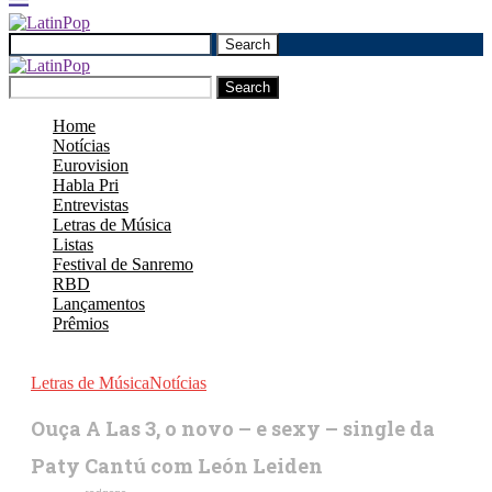
Search
Search
Home
Notícias
Eurovision
Habla Pri
Entrevistas
Letras de Música
Listas
Festival de Sanremo
RBD
Lançamentos
Prêmios
Letras de Música
Notícias
Ouça A Las 3, o novo – e sexy – single da
Paty Cantú com León Leiden