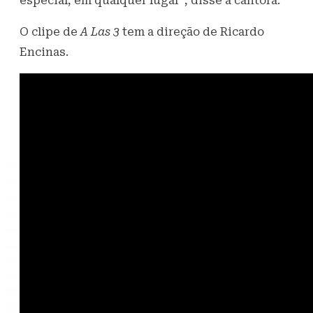
especial, em qualquer lugar”, disse a cantora.
O clipe de
A Las 3
tem a direção de Ricardo
Encinas.