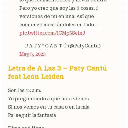
Pero yo creo que soy las 3 cosas. 3
versiones de mi en una. Así que
comienzo mostrándoles mi lado…
pic.twitter.com/iCMp5SeixJ
— P A T Y * C A N T Ú (@PatyCantu)
May 5, 2023
Letra de A Las 3 – Paty Cantú
feat León Leiden
Son las 12 a.m.
Yo preguntando a qué hora vienes
Si nos vemos en tu casa o en la mía
Pa’ seguir la fantasía