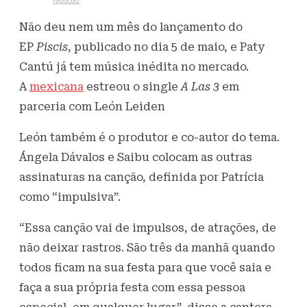
Escrito por
redacao
3 de junho de 2023
361
Visualizações
Não deu nem um mês do lançamento do
EP
Piscis
, publicado no dia 5 de maio, e Paty
Cantú já tem música inédita no mercado.
A
mexicana
estreou o single
A Las 3
em
parceria com León Leiden
León também é o produtor e co-autor do tema.
Ángela Dávalos e Saibu colocam as outras
assinaturas na canção, definida por Patrícia
como “impulsiva”.
“Essa canção vai de impulsos, de atrações, de
não deixar rastros. São três da manhã quando
todos ficam na sua festa para que você saia e
faça a sua própria festa com essa pessoa