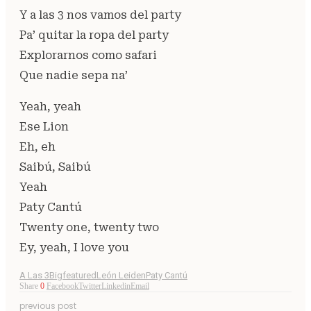
Y a las 3 nos vamos del party
Pa’ quitar la ropa del party
Explorarnos como safari
Que nadie sepa na’
Yeah, yeah
Ese Lion
Eh, eh
Saibú, Saibú
Yeah
Paty Cantú
Twenty one, twenty two
Ey, yeah, I love you
A Las 3
Bigfeatured
León Leiden
Paty Cantú
Share
0
Facebook
Twitter
Linkedin
Email
previous post