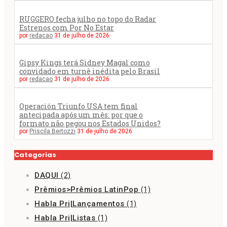
RUGGERO fecha julho no topo do Radar
Estrenos com Por No Estar
por
redacao
31 de julho de 2026
Gipsy Kings terá Sidney Magal como
convidado em turnê inédita pelo Brasil
por
redacao
31 de julho de 2026
Operación Triunfo USA tem final
antecipada após um mês: por que o
formato não pegou nos Estados Unidos?
por
Priscila Bertozzi
31 de julho de 2026
Categorias
DAQUI
(2)
Prêmios>Prêmios LatinPop
(1)
Habla Pri|Lançamentos
(1)
Habla Pri|Listas
(1)