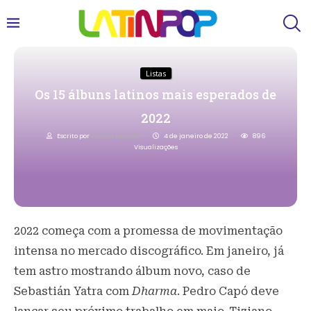
Listas
Os 15 álbuns latinos mais esperados de
2022
Escrito por
Priscila Bertozzi
4 de janeiro de 2022
896
Visualizações
2022 começa com a promessa de movimentação
intensa no mercado discográfico. Em janeiro, já
tem astro mostrando álbum novo, caso de
Sebastián Yatra com
Dharma
. Pedro Capó deve