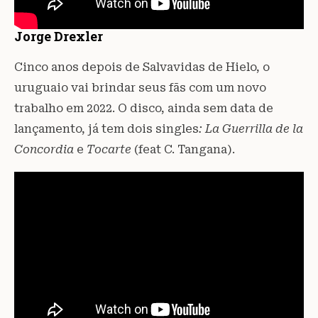
Jorge Drexler
Cinco anos depois de Salvavidas de Hielo, o
uruguaio vai brindar seus fãs com um novo
trabalho em 2022. O disco, ainda sem data de
lançamento, já tem dois singles
: La Guerrilla de la
Concordia
e
Tocarte
(feat C. Tangana).