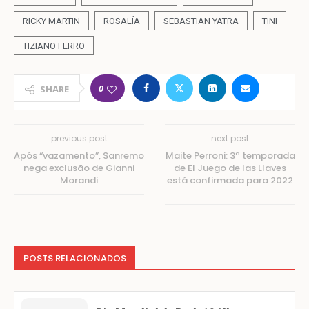
RICKY MARTIN
ROSALÍA
SEBASTIAN YATRA
TINI
TIZIANO FERRO
0
SHARE
previous post
next post
Após “vazamento”, Sanremo
Maite Perroni: 3ª temporada
nega exclusão de Gianni
de El Juego de las Llaves
Morandi
está confirmada para 2022
POSTS RELACIONADOS