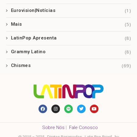
(1)
Eurovision|Notícias
(5)
Mais
(8)
LatinPop Apresenta
(8)
Grammy Latino
(69)
Chismes
Sobre Nós
|
Fale Conosco
@ 2015 – 2025 . Diretos Reservados . Latin Pop Brasil . by