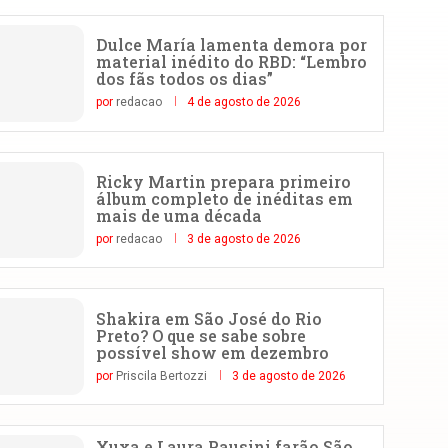
Dulce María lamenta demora por
material inédito do RBD: “Lembro
dos fãs todos os dias”
por
redacao
4 de agosto de 2026
Ricky Martin prepara primeiro
álbum completo de inéditas em
mais de uma década
por
redacao
3 de agosto de 2026
Shakira em São José do Rio
Preto? O que se sabe sobre
possível show em dezembro
por
Priscila Bertozzi
3 de agosto de 2026
Xuxa e Laura Pausini farão São