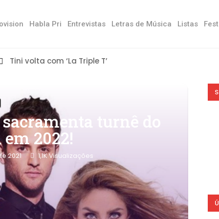
ovision
Habla Pri
Entrevistas
Letras de Música
Listas
Fest
Tini volta com ‘La Triple T’
S
z sacramenta turnê do
l em 2022!
de 2021
1,1K
Visualizações
Ú