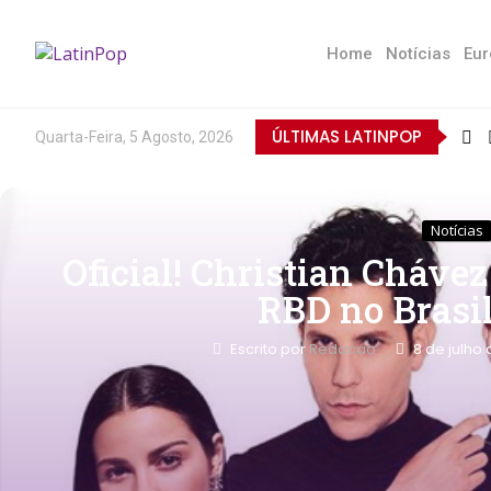
Home
Notícias
Eur
ÚLTIMAS LATINPOP
Quarta-Feira, 5 Agosto, 2026
Notícias
Oficial! Christian Cháve
RBD no Brasi
Escrito por
Redacao
8 de julho 