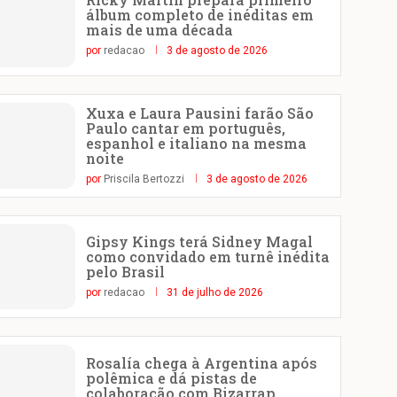
álbum completo de inéditas em
mais de uma década
por
redacao
3 de agosto de 2026
Xuxa e Laura Pausini farão São
Paulo cantar em português,
espanhol e italiano na mesma
noite
por
Priscila Bertozzi
3 de agosto de 2026
Gipsy Kings terá Sidney Magal
como convidado em turnê inédita
pelo Brasil
por
redacao
31 de julho de 2026
Rosalía chega à Argentina após
polêmica e dá pistas de
colaboração com Bizarrap