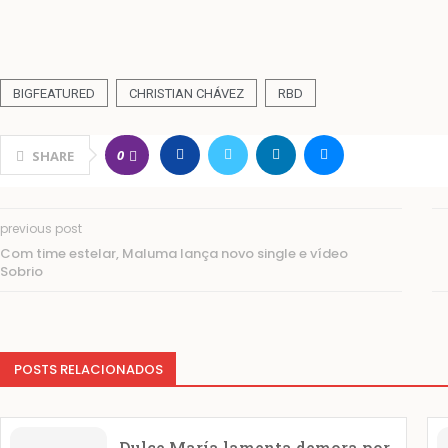
BIGFEATURED
CHRISTIAN CHÁVEZ
RBD
0
SHARE
previous post
Com time estelar, Maluma lança novo single e vídeo
Sobrio
POSTS RELACIONADOS
Dulce María lamenta demora por