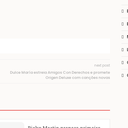
next post
Dulce María estreia Amigos Con Derechos e promete
Origen Deluxe com canções novas
Ricky Martin prepara primeiro