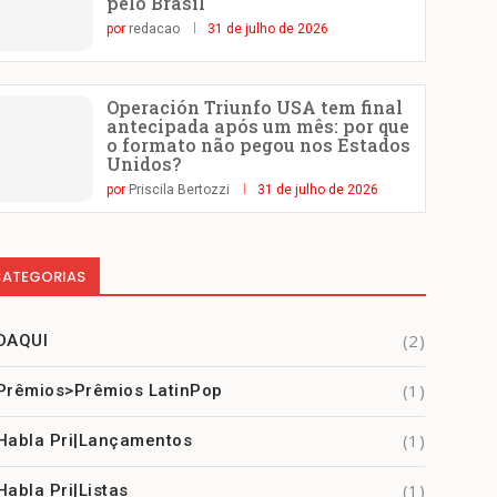
pelo Brasil
por
redacao
31 de julho de 2026
Operación Triunfo USA tem final
antecipada após um mês: por que
o formato não pegou nos Estados
Unidos?
por
Priscila Bertozzi
31 de julho de 2026
ATEGORIAS
(2)
DAQUI
(1)
Prêmios>Prêmios LatinPop
(1)
Habla Pri|Lançamentos
(1)
Habla Pri|Listas