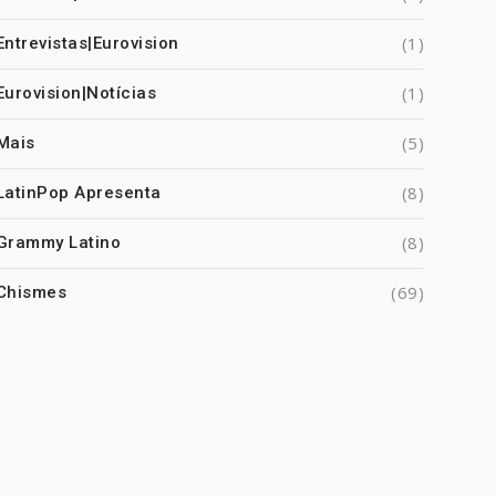
(1)
Entrevistas|Eurovision
(1)
Eurovision|Notícias
(5)
Mais
(8)
LatinPop Apresenta
(8)
Grammy Latino
(69)
Chismes