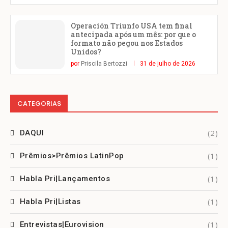
Operación Triunfo USA tem final
antecipada após um mês: por que o
formato não pegou nos Estados
Unidos?
por
Priscila Bertozzi
31 de julho de 2026
CATEGORIAS
(2)
DAQUI
(1)
Prêmios>Prêmios LatinPop
(1)
Habla Pri|Lançamentos
(1)
Habla Pri|Listas
(1)
Entrevistas|Eurovision