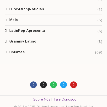
(1)
Eurovision|Notícias
(5)
Mais
(8)
LatinPop Apresenta
(8)
Grammy Latino
(69)
Chismes
Sobre Nós
|
Fale Conosco
@ 2015 – 2025 . Diretos Reservados . Latin Pop Brasil . by