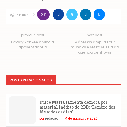
0
SHARE
previous post
next post
Daddy Yankee anuncia
Måneskin amplia tour
aposentadoria
mundial e retira Rússia da
agenda de shows
POSTS RELACIONADOS
Dulce María lamenta demora por
material inédito do RBD: “Lembro dos
fãs todos os dias”
por
redacao
4 de agosto de 2026