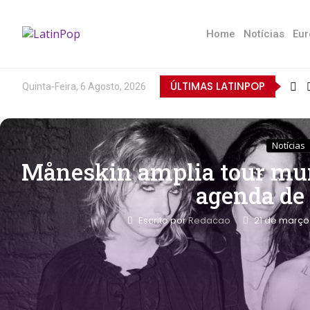
Home
Notícias
Eur
ÚLTIMAS LATINPOP
Quinta-Feira, 6 Agosto, 2026
Notícias
Måneskin amplia tour mund
agenda de
Escrito por
Redacao
21 de março