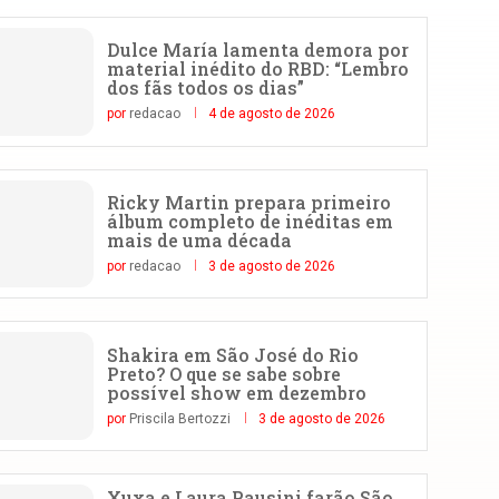
Dulce María lamenta demora por
material inédito do RBD: “Lembro
dos fãs todos os dias”
por
redacao
4 de agosto de 2026
Ricky Martin prepara primeiro
álbum completo de inéditas em
mais de uma década
por
redacao
3 de agosto de 2026
Shakira em São José do Rio
Preto? O que se sabe sobre
possível show em dezembro
por
Priscila Bertozzi
3 de agosto de 2026
Xuxa e Laura Pausini farão São