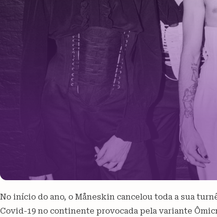
No início do ano, o Måneskin cancelou toda a sua turn
Covid-19 no continente provocada pela variante Ômicr