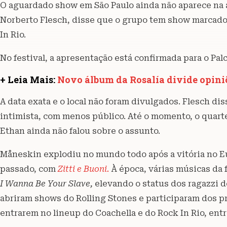
O aguardado show em São Paulo ainda não aparece na a
Norberto Flesch, disse que o grupo tem show marcado
In Rio.
No festival, a apresentação está confirmada para o Pa
+ Leia Mais:
Novo álbum da Rosalía divide opini
A data exata e o local não foram divulgados. Flesch d
intimista, com menos público. Até o momento, o quart
Ethan ainda não falou sobre o assunto.
Måneskin explodiu no mundo todo após a vitória no E
passado, com
Zitti e Buoni.
À época, várias músicas da
I Wanna Be Your Slave,
elevando o status dos ragazzi d
abriram shows do Rolling Stones e participaram dos p
entrarem no lineup do Coachella e do Rock In Rio, entr