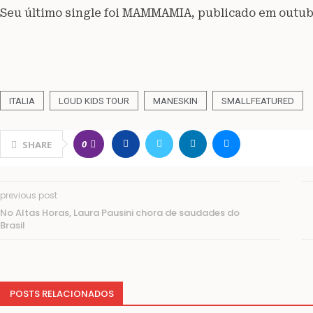
Seu último single foi MAMMAMIA, publicado em outub
ITALIA
LOUD KIDS TOUR
MANESKIN
SMALLFEATURED
0
SHARE
previous post
No Altas Horas, Laura Pausini chora de saudades do
Brasil
POSTS RELACIONADOS