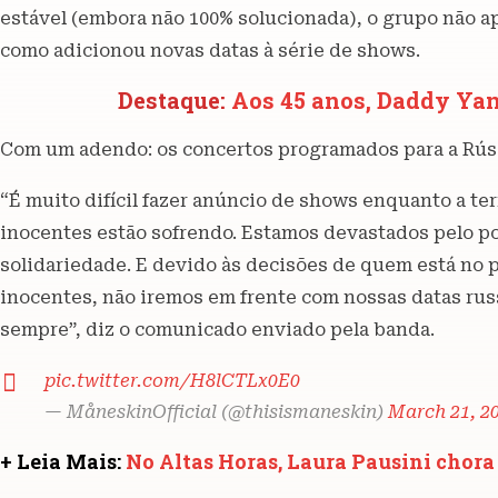
estável (embora não 100% solucionada), o grupo não 
como adicionou novas datas à série de shows.
Destaque:
Aos 45 anos, Daddy Ya
Com um adendo: os concertos programados para a Rússi
“É muito difícil fazer anúncio de shows enquanto a te
inocentes estão sofrendo. Estamos devastados pelo p
solidariedade. E devido às decisões de quem está no p
inocentes, não iremos em frente com nossas datas russ
sempre”, diz o comunicado enviado pela banda.
pic.twitter.com/H8lCTLx0E0
— MåneskinOfficial (@thisismaneskin)
March 21, 2
+ Leia Mais:
No Altas Horas, Laura Pausini chora