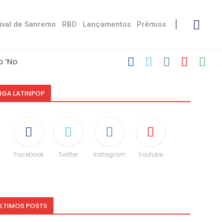
ival de Sanremo
RBD
Lançamentos
Prêmios
 ‘No Stress’
’
 com Damiano
 Victoria De...
Måneskin
i: “Não é uma...
espeito às diferenças”
O e dá spoiler...
IGA LATINPOP
Facebook
Twitter
Instagram
Youtube
LTIMOS POSTS