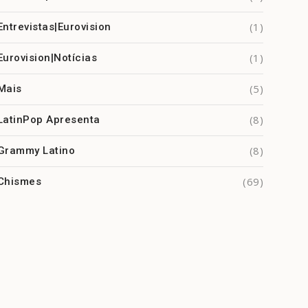
(1)
Entrevistas|Eurovision
(1)
Eurovision|Notícias
(5)
Mais
(8)
LatinPop Apresenta
(8)
Grammy Latino
(69)
Chismes