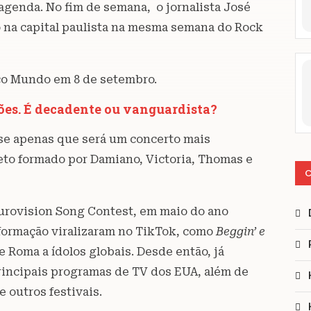
genda. No fim de semana, o jornalista José
 na capital paulista na mesma semana do Rock
lco Mundo em 8 de setembro.
ões. É decadente ou vanguardista?
isse apenas que será um concerto mais
eto formado por Damiano, Victoria, Thomas e
C
urovision Song Contest, em maio do ano
 formação viralizaram no TikTok, como
Beggin’ e
e Roma a ídolos globais. Desde então, já
rincipais programas de TV dos EUA, além de
e outros festivais.