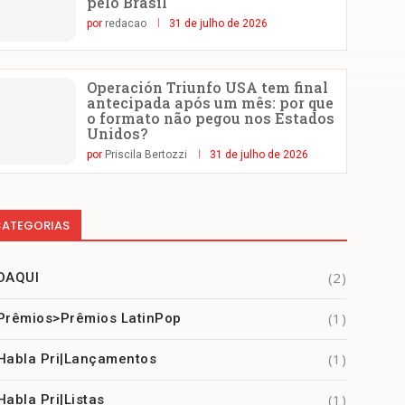
pelo Brasil
por
redacao
31 de julho de 2026
Operación Triunfo USA tem final
antecipada após um mês: por que
o formato não pegou nos Estados
Unidos?
por
Priscila Bertozzi
31 de julho de 2026
ATEGORIAS
(2)
DAQUI
(1)
Prêmios>Prêmios LatinPop
(1)
Habla Pri|Lançamentos
(1)
Habla Pri|Listas