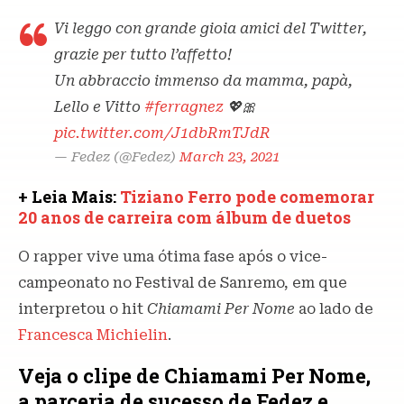
Vi leggo con grande gioia amici del Twitter,
grazie per tutto l’affetto!
Un abbraccio immenso da mamma, papà,
Lello e Vitto
#ferragnez
💖🎀
pic.twitter.com/J1dbRmTJdR
— Fedez (@Fedez)
March 23, 2021
+ Leia Mais:
Tiziano Ferro pode comemorar
20 anos de carreira com álbum de duetos
O rapper vive uma ótima fase após o vice-
campeonato no Festival de Sanremo, em que
interpretou o hit
Chiamami Per Nome
ao lado de
Francesca Michielin
.
Veja o clipe de Chiamami Per Nome,
a parceria de sucesso de Fedez e