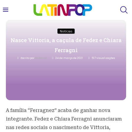
Notícias
Nasce Vittoria, a caçula de Fedez e Chiara
Ferragni
Escrito por
Redacao
24 de março de 2021
517
Visualizações
A família “Ferragnez” acaba de ganhar nova
integrante. Fedez e Chiara Ferragni anunciaram
nas redes sociais o nascimento de Vittoria,