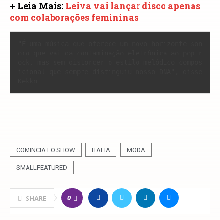
+ Leia Mais:
Leiva vai lançar disco apenas
com colaborações femininas
"É uma música que oferece um novo horizonte son
oro que vai da contaminação eletrônica ao pop-r
ock, mas sem distorcer o estilo melódico-compos
icional que sempre distinguiu nosso DNA", disse 
COMINCIA LO SHOW
ITALIA
MODA
SMALLFEATURED
0
SHARE