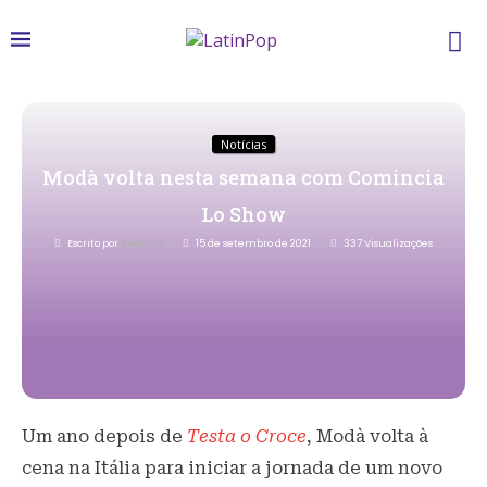
Notícias
Modà volta nesta semana com Comincia
Lo Show
Escrito por
Redacao
15 de setembro de 2021
337
Visualizações
Um ano depois de
Testa o Croce
, Modà volta à
cena na Itália para iniciar a jornada de um novo