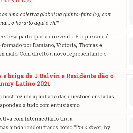
esa Para Dos
os uma coletiva global na quinta-feira (7), com
a… o horário aqui é 7h!”
erteza participaria do evento. Porque sim, é
o formado por Damiano, Victoria, Thomas e
m maio. Com direito a novo representante e
e briga de J Balvin e Residente dão o
ammy Latino 2021
Um host fez um apanhado das questões enviadas
respondeu a tudo com entusiasmo.
tiva com intermediário tira a
mas ainda rendeu frases como “I
‘m a diva
“, by