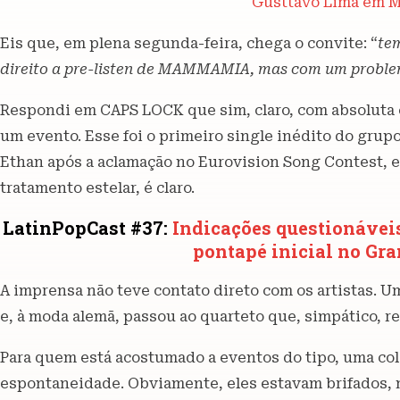
Gusttavo Lima em M
Eis que, em plena segunda-feira, chega o convite: “
tem
direito a pre-listen de MAMMAMIA, mas com um problem
Respondi em CAPS LOCK que sim, claro, com absoluta c
um evento. Esse foi o primeiro single inédito do grup
Ethan após a aclamação no Eurovision Song Contest, e
tratamento estelar, é claro.
LatinPopCast #37:
Indicações questionáveis 
pontapé inicial no Gr
A imprensa não teve contato direto com os artistas. 
e, à moda alemã, passou ao quarteto que, simpático, 
Para quem está acostumado a eventos do tipo, uma cole
espontaneidade. Obviamente, eles estavam brifados, 