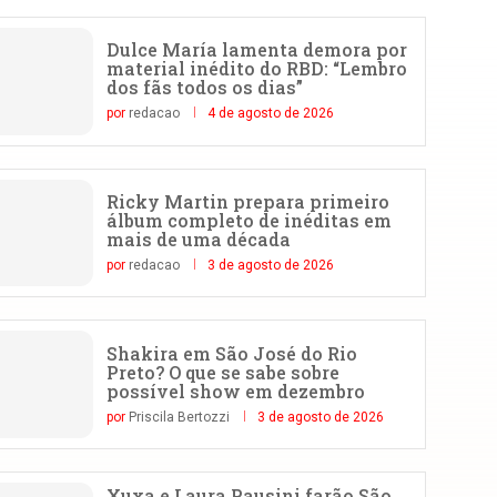
Dulce María lamenta demora por
material inédito do RBD: “Lembro
dos fãs todos os dias”
por
redacao
4 de agosto de 2026
Ricky Martin prepara primeiro
álbum completo de inéditas em
mais de uma década
por
redacao
3 de agosto de 2026
Shakira em São José do Rio
Preto? O que se sabe sobre
possível show em dezembro
por
Priscila Bertozzi
3 de agosto de 2026
Xuxa e Laura Pausini farão São