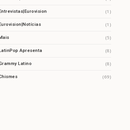
(1)
Entrevistas|Eurovision
(1)
Eurovision|Notícias
(5)
Mais
(8)
LatinPop Apresenta
(8)
Grammy Latino
(69)
Chismes