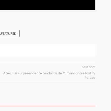
LFEATURED
next post
Ateo – A surpreendente bachata de C. Tangana e Nathy
Peluso