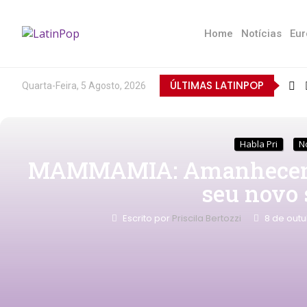
Home
Notícias
Eur
ÚLTIMAS LATINPOP
Quarta-Feira, 5 Agosto, 2026
Habla Pri
No
MAMMAMIA: Amanhecend
seu novo 
Escrito por
Priscila Bertozzi
8 de outu