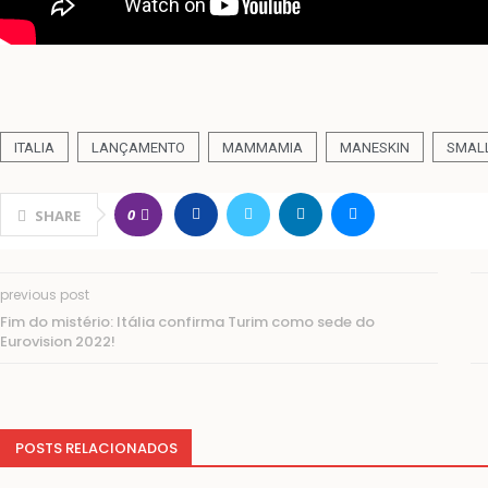
ITALIA
LANÇAMENTO
MAMMAMIA
MANESKIN
SMAL
0
SHARE
previous post
Fim do mistério: Itália confirma Turim como sede do
Eurovision 2022!
POSTS RELACIONADOS