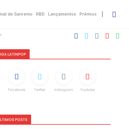
ival de Sanremo
RBD
Lançamentos
Prêmios
’
 com Damiano
u Victoria De...
 Måneskin
ni: “Não é uma...
espeito às diferenças”
CO e dá spoiler...
IGA LATINPOP
Facebook
Twitter
Instagram
Youtube
LTIMOS POSTS