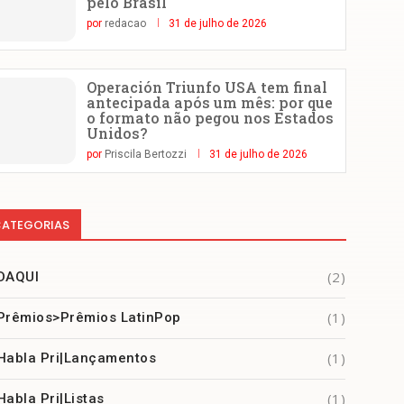
pelo Brasil
por
redacao
31 de julho de 2026
Operación Triunfo USA tem final
antecipada após um mês: por que
o formato não pegou nos Estados
Unidos?
por
Priscila Bertozzi
31 de julho de 2026
ATEGORIAS
(2)
DAQUI
(1)
Prêmios>Prêmios LatinPop
(1)
Habla Pri|Lançamentos
(1)
Habla Pri|Listas