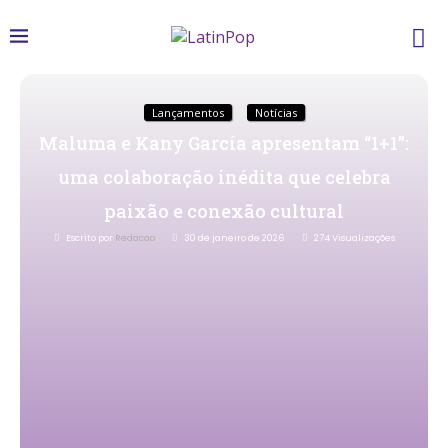
Lançamentos
Notícias
Maluma e Kany García apresentam “1+1”:
uma colaboração inédita que celebra
paixão e conexão cultural
Escrito por
Redacao
30 de janeiro de 2026
274
Visualizações