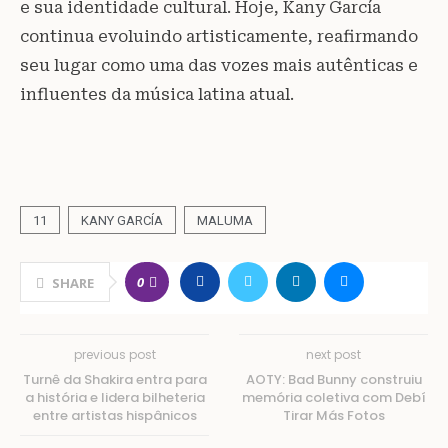
e sua identidade cultural. Hoje, Kany García
continua evoluindo artisticamente, reafirmando
seu lugar como uma das vozes mais autênticas e
influentes da música latina atual.
11
KANY GARCÍA
MALUMA
0
SHARE
previous post
next post
Turnê da Shakira entra para
AOTY: Bad Bunny construiu
a história e lidera bilheteria
memória coletiva com Debí
entre artistas hispânicos
Tirar Más Fotos