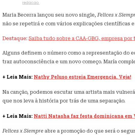
23 de fevereiro de 2022
378
Visualizações
Escrito por
redacao
Maria Becerra lançou seu novo single,
Felices x Siemp
não se repetirá e com vários explicações científicas 
Destaque:
Saiba tudo sobre a CAA-GBG, empresa por t
Alguns definem o número como a representação do equ
traz autoconsciência e um novo começo. María comple
+ Leia Mais:
Nathy Peluso estreia Emergencia. Veja!
Na canção, podemos escutar uma artista mais vulnerá
que nos leva à história por trás de uma separação.
+ Leia Mais:
Natti Natasha faz festa dominicana em
Felices x Siempre
abre a promoção do que será o segun