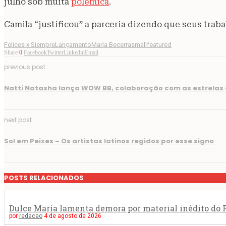
julho sob muita
polêmica
.
Camila “justificou” a parceria dizendo que seus trab
Felices x Siempre
Lançamento
Maria Becerra
smallfeatured
Share
0
Facebook
Twitter
Linkedin
Email
previous post
Natti Natasha lança WOW BB, colaboração com as estrelas 
next post
Sol em Peixes – Os artistas latinos regidos por esse signo
POSTS RELACIONADOS
Dulce María lamenta demora por material inédito do R
por
redacao
4 de agosto de 2026