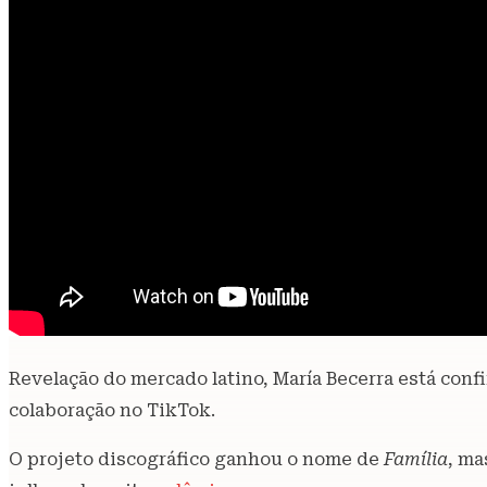
Revelação do mercado latino, María Becerra está conf
colaboração no TikTok.
O projeto discográfico ganhou o nome de
Família
, ma