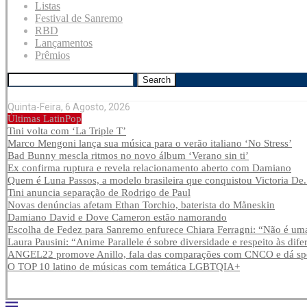
Listas
Festival de Sanremo
RBD
Lançamentos
Prêmios
Search
Quinta-Feira, 6 Agosto, 2026
Últimas LatinPop
Tini volta com ‘La Triple T’
Marco Mengoni lança sua música para o verão italiano ‘No Stress’
Bad Bunny mescla ritmos no novo álbum ‘Verano sin ti’
Ex confirma ruptura e revela relacionamento aberto com Damiano
Quem é Luna Passos, a modelo brasileira que conquistou Victoria De.
Tini anuncia separação de Rodrigo de Paul
Novas denúncias afetam Ethan Torchio, baterista do Måneskin
Damiano David e Dove Cameron estão namorando
Escolha de Fedez para Sanremo enfurece Chiara Ferragni: “Não é uma
Laura Pausini: “Anime Parallele é sobre diversidade e respeito às dife
ANGEL22 promove Anillo, fala das comparações com CNCO e dá spoi
O TOP 10 latino de músicas com temática LGBTQIA+