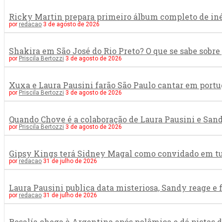
Ricky Martin prepara primeiro álbum completo de in
por
redacao
3 de agosto de 2026
Shakira em São José do Rio Preto? O que se sabe sob
por
Priscila Bertozzi
3 de agosto de 2026
Xuxa e Laura Pausini farão São Paulo cantar em portu
por
Priscila Bertozzi
3 de agosto de 2026
Quando Chove é a colaboração de Laura Pausini e San
por
Priscila Bertozzi
3 de agosto de 2026
Gipsy Kings terá Sidney Magal como convidado em tur
por
redacao
31 de julho de 2026
Laura Pausini publica data misteriosa, Sandy reage e
por
redacao
31 de julho de 2026
Rosalía chega à Argentina após polêmica e dá pistas 