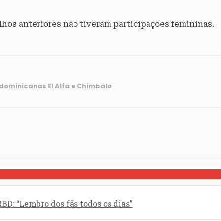
alhos anteriores não tiveram participações femininas.
dominicanas El Alfa e Chimbala
BD: “Lembro dos fãs todos os dias”