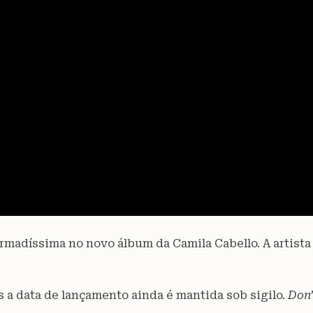
irmadíssima no novo álbum da Camila Cabello. A artist
s a data de lançamento ainda é mantida sob sigilo.
Don’