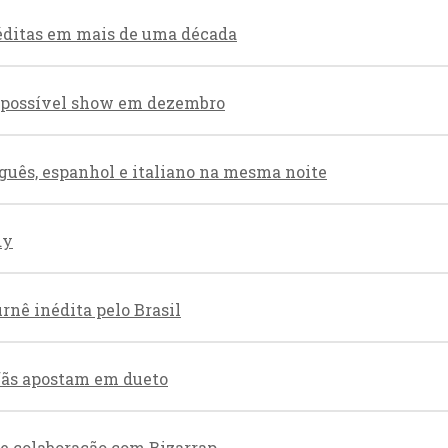
éditas em mais de uma década
re possível show em dezembro
guês, espanhol e italiano na mesma noite
dy
nê inédita pelo Brasil
 fãs apostam em dueto
de colaboração com Bizarrap