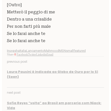
[Outro]
Metterò il peggio di me
Dentro a una crisalide
Per non farti più male
Se lo farai anche te
Se lo farai anche te
Inuyasha
Italia
Lançamento
Mahmood
MSN
smallfeatured
Share
0
Facebook
Twitter
Linkedin
Email
previous post
Laura Pausini é indicada ao Globo de Ouro por Io Sì
(Seen)
next post
Sofia Reyes “volta” ao Brasil em parceria com Niack:
Vida