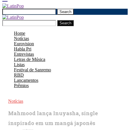
Search
Search
Home
Notícias
Eurovision
Habla Pri
Entrevistas
Letras de Música
Listas
Festival de Sanremo
RBD
Lançamentos
Prêmios
Notícias
Mahmood lança Inuyasha, single
inspirado em um mangá japonês