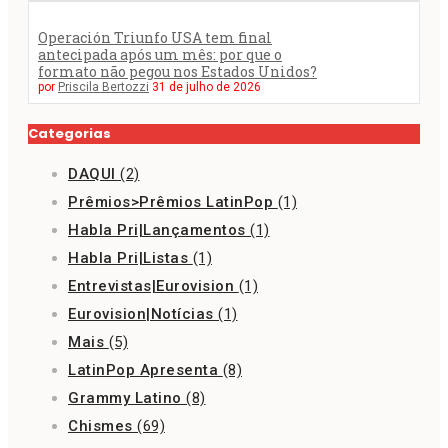
Operación Triunfo USA tem final
antecipada após um mês: por que o
formato não pegou nos Estados Unidos?
por
Priscila Bertozzi
31 de julho de 2026
Categorias
DAQUI
(2)
Prêmios>Prêmios LatinPop
(1)
Habla Pri|Lançamentos
(1)
Habla Pri|Listas
(1)
Entrevistas|Eurovision
(1)
Eurovision|Notícias
(1)
Mais
(5)
LatinPop Apresenta
(8)
Grammy Latino
(8)
Chismes
(69)