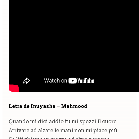
Letra de Inuyasha – Mahmood
Quando mi dici addio tu mi spezzi il cuore
Arrivare ad alzare le mani non mi piace più