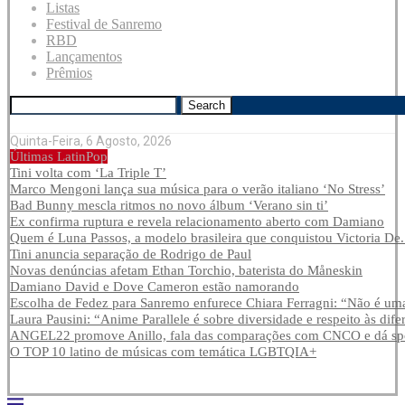
Listas
Festival de Sanremo
RBD
Lançamentos
Prêmios
Search
Quinta-Feira, 6 Agosto, 2026
Últimas LatinPop
Tini volta com ‘La Triple T’
Marco Mengoni lança sua música para o verão italiano ‘No Stress’
Bad Bunny mescla ritmos no novo álbum ‘Verano sin ti’
Ex confirma ruptura e revela relacionamento aberto com Damiano
Quem é Luna Passos, a modelo brasileira que conquistou Victoria De.
Tini anuncia separação de Rodrigo de Paul
Novas denúncias afetam Ethan Torchio, baterista do Måneskin
Damiano David e Dove Cameron estão namorando
Escolha de Fedez para Sanremo enfurece Chiara Ferragni: “Não é uma
Laura Pausini: “Anime Parallele é sobre diversidade e respeito às dife
ANGEL22 promove Anillo, fala das comparações com CNCO e dá spoi
O TOP 10 latino de músicas com temática LGBTQIA+