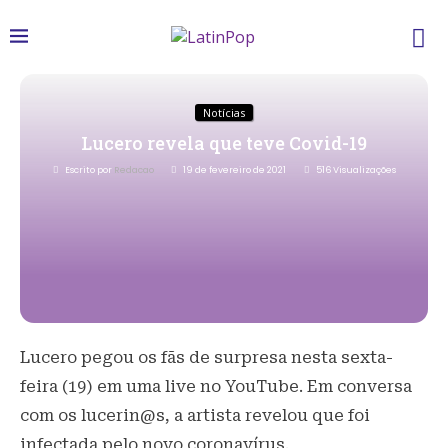
Notícias
Lucero revela que teve Covid-19
Escrito por
Redacao
19 de fevereiro de 2021
516
Visualizações
Lucero pegou os fãs de surpresa nesta sexta-
feira (19) em uma live no YouTube. Em conversa
com os lucerin@s, a artista revelou que foi
infectada pelo novo coronavírus.