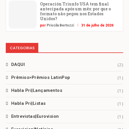
Operación Triunfo USA tem final
antecipada após um mês: por que o
formato não pegou nos Estados
Unidos?
por
Priscila Bertozzi
31 de julho de 2026
CATEGORIAS
(2)
DAQUI
(1)
Prêmios>Prêmios LatinPop
(1)
Habla Pri|Lançamentos
(1)
Habla Pri|Listas
(1)
Entrevistas|Eurovision