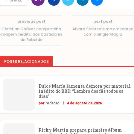
previous post
next post
Christian Chávez compartilha
Alvaro Soler retorna em março
imagem inédita dos bastidores
com o single Magia
de Rebelde
POSTS RELACIONADOS
Dulce María lamenta demora por material
inédito do RBD: “Lembro dos fãs todos os
dias”
por
redacao
4 de agosto de 2026
Ricky Martin prepara primeiro álbum