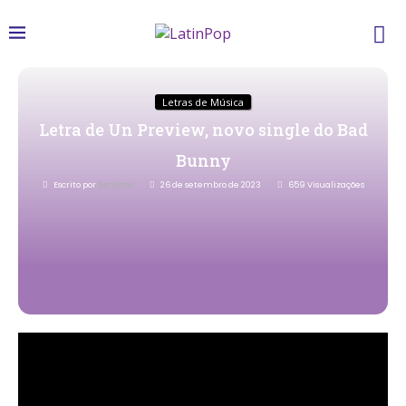
Letras de Música
Letra de Un Preview, novo single do Bad
Bunny
Escrito por
Redacao
26 de setembro de 2023
659
Visualizações