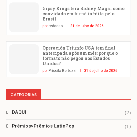
Gipsy Kings terá Sidney Magal como
convidado em turnê inédita pelo
Brasil
por
redacao
31 de julho de 2026
Operación Triunfo USA tem final
antecipada após um mês: por que o
formato não pegou nos Estados
Unidos?
por
Priscila Bertozzi
31 de julho de 2026
CATEGORIAS
(2)
DAQUI
(1)
Prêmios>Prêmios LatinPop