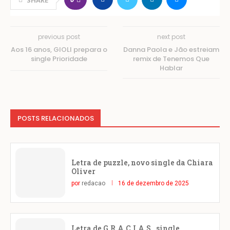
previous post
next post
Aos 16 anos, GIOLI prepara o
Danna Paola e Jão estreiam
single Prioridade
remix de Tenemos Que
Hablar
POSTS RELACIONADOS
Letra de puzzle, novo single da Chiara
Oliver
por
redacao
16 de dezembro de 2025
Letra de G.R.A.C.I.A.S., single